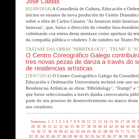
José Caldas
[02/09/2014]
A Consellería de Cultura, Educación e Orden
iniciou os ensaios da nova produción do Centro Dramáti
sobre a obra de Carlos Casares ‘As laranxas máis laranxas
laranxas’, que, baixo a dirección do creador luso-brasileir
culminarán coa estrea desta montaxe como apertura da t
da compañía pública o vindeiro 3 de outubro no Teatro Pr
TRÁTASE DAS OBRAS "HIBRIDOLOGY", "TRUMP" E "S
O Centro Coreográfico Galego contribuir
tres novas pezas de danza a través do 
de residencias artísticas
[28/07/2014]
O Centro Coreográfico Galego da Consellerí
Educación e Ordenación Universitaria incluirá este ano n
Residencias Artísticas as obras ‘Hibridology’, ‘Trump!’ e ‘
que foron seleccionados a través dunha convocatoria públi
parte do seu proceso de desenvolvemento no marco desta i
aos creadores.
Anteriores
1
2
3
4
5
6
7
8
9
10
11
12
13
14
15
16
17
18
19
2
28
29
30
31
32
33
34
35
36
37
38
39
40
41
42
43
44
45
46
4
55
56
57
58
59
60
61
62
63
64
65
66
67
68
69
70
71
72
73
7
82
83
84
85
86
87
88
89
90
91
92
93
94
95
96
97
98
99
100
1