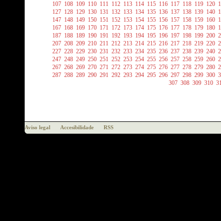
107
108
109
110
111
112
113
114
115
116
117
118
119
120
1
127
128
129
130
131
132
133
134
135
136
137
138
139
140
1
147
148
149
150
151
152
153
154
155
156
157
158
159
160
1
167
168
169
170
171
172
173
174
175
176
177
178
179
180
1
187
188
189
190
191
192
193
194
195
196
197
198
199
200
2
207
208
209
210
211
212
213
214
215
216
217
218
219
220
2
227
228
229
230
231
232
233
234
235
236
237
238
239
240
2
247
248
249
250
251
252
253
254
255
256
257
258
259
260
2
267
268
269
270
271
272
273
274
275
276
277
278
279
280
2
287
288
289
290
291
292
293
294
295
296
297
298
299
300
3
307
308
309
310
3
Aviso legal
Accesibilidade
RSS