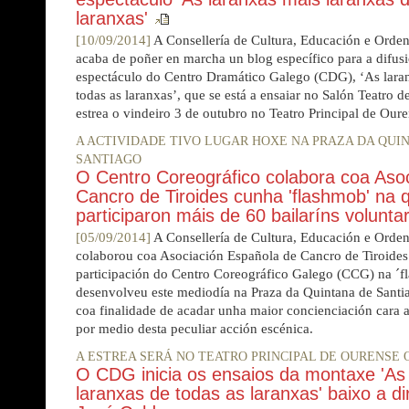
laranxas'
[10/09/2014]
A Consellería de Cultura, Educación e Orden
acaba de poñer en marcha un blog específico para a difus
espectáculo do Centro Dramático Galego (CDG), ‘As laran
todas as laranxas’, que se está a ensaiar no Salón Teatro d
estrea o vindeiro 3 de outubro no Teatro Principal de Oure
A ACTIVIDADE TIVO LUGAR HOXE NA PRAZA DA QUI
SANTIAGO
O Centro Coreográfico colabora coa Aso
Cancro de Tiroides cunha 'flashmob' na 
participaron máis de 60 bailaríns voluntar
[05/09/2014]
A Consellería de Cultura, Educación e Orden
colaborou coa Asociación Española de Cancro de Tiroides
participación do Centro Coreográfico Galego (CCG) na ´f
desenvolveu este mediodía na Praza da Quintana de Sant
coa finalidade de acadar unha maior concienciación cara 
por medio desta peculiar acción escénica.
A ESTREA SERÁ NO TEATRO PRINCIPAL DE OURENSE 
O CDG inicia os ensaios da montaxe 'As
laranxas de todas as laranxas' baixo a di