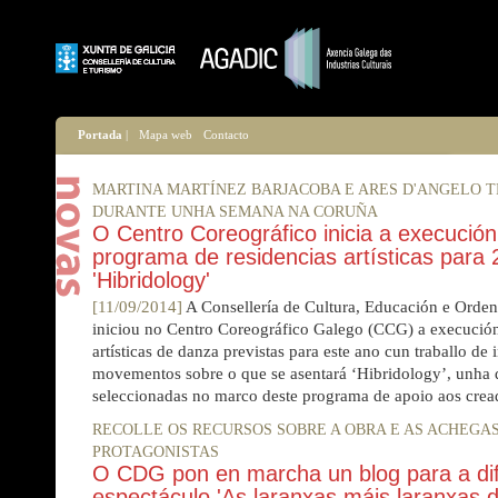
Portada
|
Mapa web
Contacto
MARTINA MARTÍNEZ BARJACOBA E ARES D'ANGELO 
DURANTE UNHA SEMANA NA CORUÑA
O Centro Coreográfico inicia a execució
programa de residencias artísticas para
'Hibridology'
[11/09/2014]
A Consellería de Cultura, Educación e Orden
iniciou no Centro Coreográfico Galego (CCG) a execución
artísticas de danza previstas para este ano cun traballo de 
movementos sobre o que se asentará ‘Hibridology’, unha d
seleccionadas no marco deste programa de apoio aos crea
RECOLLE OS RECURSOS SOBRE A OBRA E AS ACHEGAS
PROTAGONISTAS
O CDG pon en marcha un blog para a dif
espectáculo 'As laranxas máis laranxas 