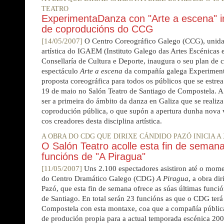
TEATRO
ExperimentaDanza con "Arte a escena" i
de coproducións do CCG
[14/05/2007]
O Centro Coreográfico Galego (CCG), unida
artística do IGAEM (Instituto Galego das Artes Escénicas 
Consellaría de Cultura e Deporte, inaugura o seu plan de
espectáculo
Arte a escena
da compañía galega Experimen
proposta coreográfica para todos os públicos que se estre
19 de maio no Salón Teatro de Santiago de Compostela. A 
ser a primeira do ámbito da danza en Galiza que se realiz
coprodución pública, o que supón a apertura dunha nova 
cos creadores desta disciplina artística.
A OBRA DO CDG QUE DIRIXE CÁNDIDO PAZÓ INICIA A
O Salón Teatro acolle esta fin de semana
funcións de "A Piragua"
[11/05/2007]
Uns 2.100 espectadores asistiron até o mome
do Centro Dramático Galego (CDG)
A Piragua
, a obra di
Pazó, que esta fin de semana ofrece as súas últimas funci
de Santiago. En total serán 23 funcións as que o CDG terá
Compostela con esta montaxe, coa que a compañía públic
de produción propia para a actual temporada escénica 20