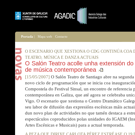
Portada
|
Mapa web
Contacto
O ESCENARIO QUE XESTIONA O CDG CONTINÚA COA 
TEATRO, MÚSICA E DANZA ACTUAIS
O Salón Teatro acolle unha extensión do 
de música contemporánea
[15/05/2007]
O Salón Teatro de Santiago abre na segunda
novo ciclo de programación que se inicia coa inauguració
Compostela do Festival Sinsal, un encontro de referencia 
contemporánea en Galiza, que até agora se celebraba uni
Vigo. O escenario que xestiona o Centro Dramático Galego
seu labor de difusión das expresións escénicas máis actua
dun novo plan de actividades no que tamén destaca a estre
espectáculos coproducidos polas unidades do IGAEM (Ins
Artes Escénicas e Musicais) para a actual temporada.
A PEZA QUE DIRIXE CARLOTA PÉREZ ESTRÉASE O 19