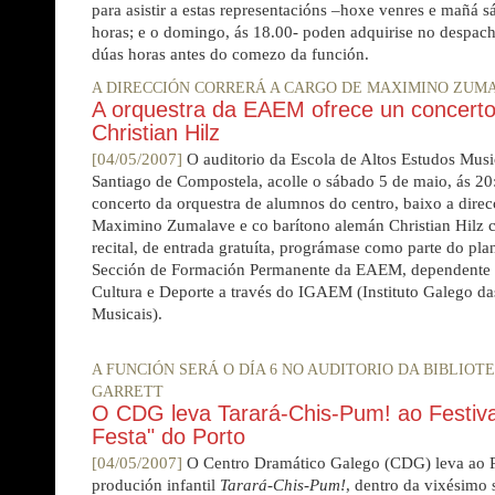
para asistir a estas representacións –hoxe venres e mañá s
horas; e o domingo, ás 18.00- poden adquirise no despach
dúas horas antes do comezo da función.
A DIRECCIÓN CORRERÁ A CARGO DE MAXIMINO ZUM
A orquestra da EAEM ofrece un concerto
Christian Hilz
[04/05/2007]
O auditorio da Escola de Altos Estudos Mus
Santiago de Compostela, acolle o sábado 5 de maio, ás 20
concerto da orquestra de alumnos do centro, baixo a dire
Maximino Zumalave e co barítono alemán Christian Hilz c
recital, de entrada gratuíta, prográmase como parte do pl
Sección de Formación Permanente da EAEM, dependente d
Cultura e Deporte a través do IGAEM (Instituto Galego da
Musicais).
A FUNCIÓN SERÁ O DÍA 6 NO AUDITORIO DA BIBLIOT
GARRETT
O CDG leva Tarará-Chis-Pum! ao Festiva
Festa" do Porto
[04/05/2007]
O Centro Dramático Galego (CDG) leva ao Po
produción infantil
Tarará-Chis-Pum!
, dentro da vixésimo 