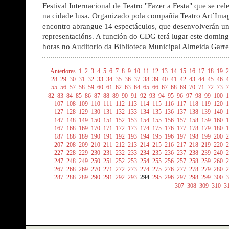
Festival Internacional de Teatro "Fazer a Festa" que se cel
na cidade lusa. Organizado pola compañía Teatro Art´Im
encontro abrangue 14 espectáculos, que desenvolverán un 
representacións. A función do CDG terá lugar este doming
horas no Auditorio da Biblioteca Municipal Almeida Garret
Anteriores
1
2
3
4
5
6
7
8
9
10
11
12
13
14
15
16
17
18
19
2
28
29
30
31
32
33
34
35
36
37
38
39
40
41
42
43
44
45
46
4
55
56
57
58
59
60
61
62
63
64
65
66
67
68
69
70
71
72
73
7
82
83
84
85
86
87
88
89
90
91
92
93
94
95
96
97
98
99
100
1
107
108
109
110
111
112
113
114
115
116
117
118
119
120
1
127
128
129
130
131
132
133
134
135
136
137
138
139
140
1
147
148
149
150
151
152
153
154
155
156
157
158
159
160
1
167
168
169
170
171
172
173
174
175
176
177
178
179
180
1
187
188
189
190
191
192
193
194
195
196
197
198
199
200
2
207
208
209
210
211
212
213
214
215
216
217
218
219
220
2
227
228
229
230
231
232
233
234
235
236
237
238
239
240
2
247
248
249
250
251
252
253
254
255
256
257
258
259
260
2
267
268
269
270
271
272
273
274
275
276
277
278
279
280
2
287
288
289
290
291
292
293
294
295
296
297
298
299
300
3
307
308
309
310
3