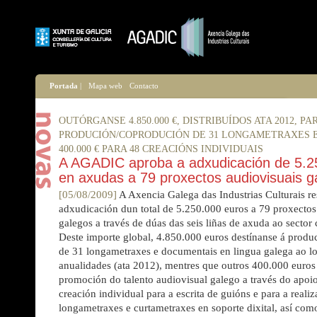
Portada
|
Mapa web
Contacto
OUTÓRGANSE 4.850.000 €, DISTRIBUÍDOS ATA 2012, PA
PRODUCIÓN/COPRODUCIÓN DE 31 LONGAMETRAXES E
400.000 € PARA 48 CREACIÓNS INDIVIDUAIS
A AGADIC aproba a adxudicación de 5.2
en axudas a 79 proxectos audiovisuais g
[05/08/2009]
A Axencia Galega das Industrias Culturais re
adxudicación dun total de 5.250.000 euros a 79 proxectos
galegos a través de dúas das seis liñas de axuda ao secto
Deste importe global, 4.850.000 euros destínanse á produ
de 31 longametraxes e documentais en lingua galega ao l
anualidades (ata 2012), mentres que outros 400.000 euros 
promoción do talento audiovisual galego a través do apoi
creación individual para a escrita de guións e para a reali
longametraxes e curtametraxes en soporte dixital, así com