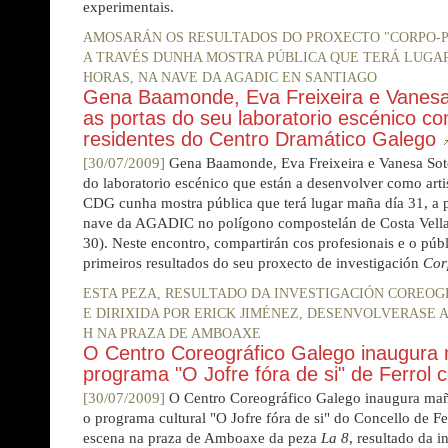
experimentais.
AMOSARÁN OS RESULTADOS DO PROXECTO "CORPO-
A TRAVÉS DUNHA MOSTRA PÚBLICA QUE TERÁ LUGAR 
HORAS, NA NAVE DA AGADIC EN SANTIAGO
Gena Baamonde, Eva Freixeira e Vanesa
as portas do seu laboratorio escénico co
residentes do Centro Dramático Galego
[30/07/2009]
Gena Baamonde, Eva Freixeira e Vanesa Sotel
do laboratorio escénico que están a desenvolver como arti
CDG cunha mostra pública que terá lugar maña día 31, a pa
nave da AGADIC no polígono compostelán de Costa Vella 
30). Neste encontro, compartirán cos profesionais e o públ
primeiros resultados do seu proxecto de investigación
Cor
ESTA PEZA, RESULTADO DA INVESTIGACIÓN COREOG
E DIRIXIDA POR ERICK JIMÉNEZ, DESENVOLVERASE A 
H NA PRAZA DE AMBOAXE
O Centro Coreográfico Galego inaugura
programa "O Jofre fóra de si" de Ferrol c
[30/07/2009]
O Centro Coreográfico Galego inaugura mañ
o programa cultural "O Jofre fóra de si" do Concello de Fe
escena na praza de Amboaxe da peza
La 8
, resultado da i