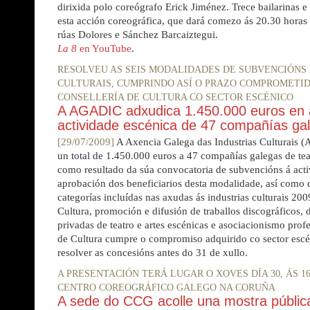
dirixida polo coreógrafo Erick Jiménez. Trece bailarinas e 
esta acción coreográfica, que dará comezo ás 20.30 horas
rúas Dolores e Sánchez Barcaiztegui.
La 8
en YouTube
.
RESOLVEU AS SEIS MODALIDADES DE SUBVENCIÓNS 
CULTURAIS, CUMPRINDO ASÍ O PRAZO COMPROMETI
CONSELLERÍA DE CULTURA CO SECTOR ESCÉNICO
A AGADIC adxudica 1.450.000 euros en
actividade escénica de 47 compañías ga
[29/07/2009]
A Axencia Galega das Industrias Culturais
un total de 1.450.000 euros a 47 compañías galegas de te
como resultado da súa convocatoria de subvencións á acti
aprobación dos beneficiarios desta modalidade, así como 
categorías incluídas nas axudas ás industrias culturais 20
Cultura, promoción e difusión de traballos discográficos, d
privadas de teatro e artes escénicas e asociacionismo profe
de Cultura cumpre o compromiso adquirido co sector escé
resolver as concesións antes do 31 de xullo.
A PRESENTACIÓN TERÁ LUGAR O XOVES DÍA 30, ÁS 16.
CENTRO COREOGRÁFICO GALEGO NA CORUÑA
A sede do CCG acolle una mostra públic