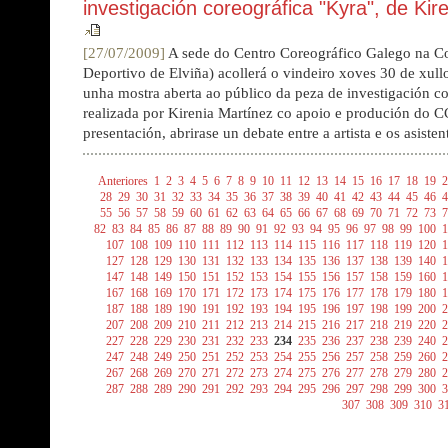
investigación coreográfica "Kyra", de Kir
[27/07/2009]
A sede do Centro Coreográfico Galego na 
Deportivo de Elviña) acollerá o vindeiro xoves 30 de xullo
unha mostra aberta ao público da peza de investigación c
realizada por Kirenia Martínez co apoio e produción do C
presentación, abrirase un debate entre a artista e os asisten
Anteriores
1
2
3
4
5
6
7
8
9
10
11
12
13
14
15
16
17
18
19
2
28
29
30
31
32
33
34
35
36
37
38
39
40
41
42
43
44
45
46
4
55
56
57
58
59
60
61
62
63
64
65
66
67
68
69
70
71
72
73
7
82
83
84
85
86
87
88
89
90
91
92
93
94
95
96
97
98
99
100
1
107
108
109
110
111
112
113
114
115
116
117
118
119
120
1
127
128
129
130
131
132
133
134
135
136
137
138
139
140
1
147
148
149
150
151
152
153
154
155
156
157
158
159
160
1
167
168
169
170
171
172
173
174
175
176
177
178
179
180
1
187
188
189
190
191
192
193
194
195
196
197
198
199
200
2
207
208
209
210
211
212
213
214
215
216
217
218
219
220
2
227
228
229
230
231
232
233
234
235
236
237
238
239
240
2
247
248
249
250
251
252
253
254
255
256
257
258
259
260
2
267
268
269
270
271
272
273
274
275
276
277
278
279
280
2
287
288
289
290
291
292
293
294
295
296
297
298
299
300
3
307
308
309
310
3